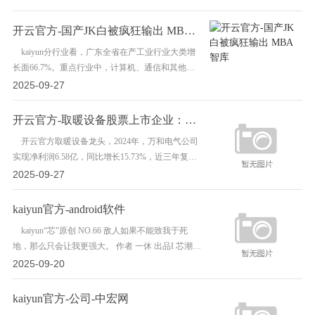
成熟并落地，逐
开云官方-国产JK白被疯狂输出 MBA智库
kaiyun分行业看，广东全省在产工业行业大类增
长面66.7%。重点行业中，计算机、通信和其他电
子设备制造业增加值增长18.2%，电气机械和器材
2025-09-27
制造业增加值
开云官方-取暖设备股票上市企业：一文读懂二只龙头股（2025923）
开云官方取暖设备龙头，2024年，万和电气公司
实现净利润6.58亿，同比增长15.73%，近三年复合
增长为9.34%；每股收益0.88元。 公司旗下广东
2025-09-27
万
kaiyun官方-android软件
kaiyun“芯”原创 NO.66 敌人如果不能致我于死
地，那么只会让我更强大。 作者 一休 出品I 芯潮
IC I 研华推出GenAI Studio边缘
2025-09-20
kaiyun官方-公司-中宏网