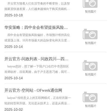
开云官方随着人们生活节奏的不断变快，以及智
能家居快速发展，人们越来越倾向于购买洗碗机一
类的厨电产品，提高生活效率，并且能节省许多的
2025-10-18
个人时间。据中国轻工信息中
华安策略：四中全会有望提振风险偏好 市场预计维持高位或震荡上涨
四中全会有望提振风险偏好，市场预计维持高位
或震荡上涨。10月市场最大的边际变化和关注度聚
焦四中全会和FOMC会议，预计均有望对市场风险
2025-10-14
偏好形成提振。微观流动
开云官方-问政列表 - 问政四川—四川第一网络理政平台
kaiyun您好，想了解一下我户口在巴中市恩阳区
肖师砍村，目前离婚，由于户主恶意刁难，我可以
单独打印一份户口本吗？只要户主页和自己那一页
2025-10-14
就行 我是恩阳区上
开云官方-空间站 - OFweek通信网
kaiyun? 传统意义上的互联网模式，正在经历新一
轮的转型和升级。无论是从技术上，还是从商业模
式上，无一不是如此。从技术上来看，AI开始逐渐
2025-10-02