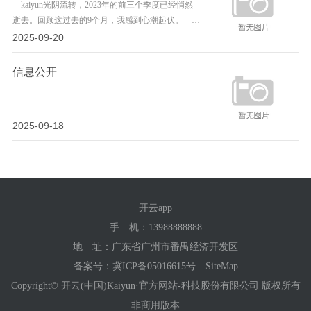
kaiyun光阴流转，2023年的前三个季度已经悄然
逝去。回顾这过去的9个月，我感到心潮起伏。
传承历史记忆，打造文脉新标识 ——国贸地产代建
2025-09-20
的厦门坂美民
信息公开
2025-09-18
开云app
手 机：
13988888888
地 址：广东省广州市番禺经济开发区
备案号：
冀ICP备05016615号
SiteMap
Copyright© 开云(中国)Kaiyun·官方网站-科技股份有限公司 版权所有
非商用版本