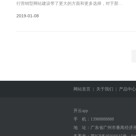
行营销型网站建设带了更大的方面和更多选择，对于那些
自身不具备技术实力的企业，只要选择专业的建站公司，
2019-01-08
就能完成营销
网站首页
| 关于我们
| 产品中心
开云app
手 机：
13988888888
地 址：广东省广州市番禺经济