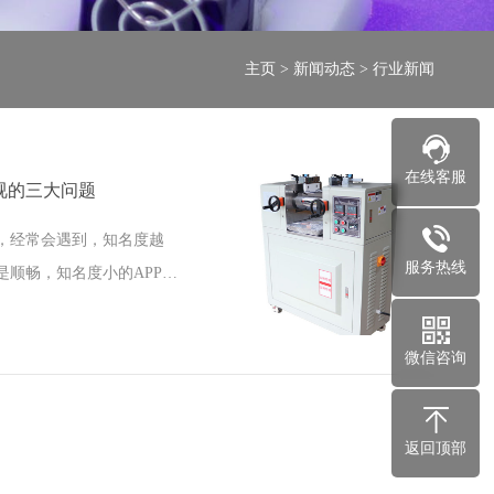
主页
>
新闻动态
>
行业新闻
在线客服
视的三大问题
候，经常会遇到，知名度越
服务热线
是顺畅，知名度小的APP应
因此我们反过来说，企业
微信咨询
返回顶部