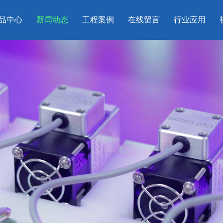
品中心
新闻动态
工程案例
在线留言
行业应用