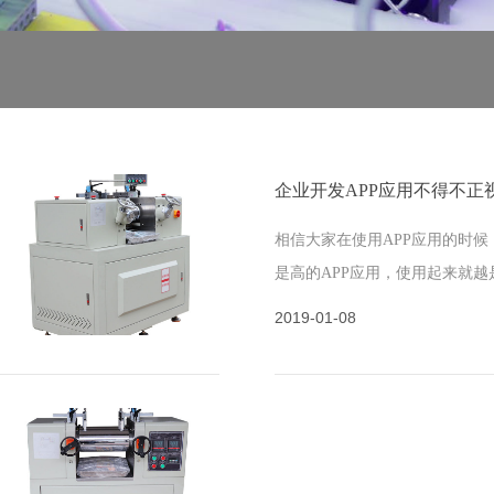
企业开发APP应用不得不正
相信大家在使用APP应用的时
是高的APP应用，使用起来就越
用，使用时就会遇到很多问题。
2019-01-08
在进行APP开发时，